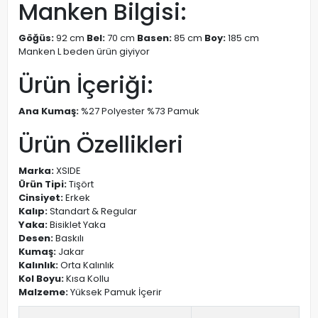
Manken Bilgisi:
Göğüs:
92 cm
Bel:
70 cm
Basen:
85 cm
Boy:
185 cm
Manken L beden ürün giyiyor
Ürün İçeriği:
Ana Kumaş:
%27 Polyester %73 Pamuk
Ürün Özellikleri
Marka:
XSIDE
Ürün Tipi:
Tişört
Cinsiyet:
Erkek
Kalıp:
Standart & Regular
Yaka:
Bisiklet Yaka
Desen:
Baskılı
Kumaş:
Jakar
Kalınlık:
Orta Kalınlık
Kol Boyu:
Kısa Kollu
Malzeme:
Yüksek Pamuk İçerir