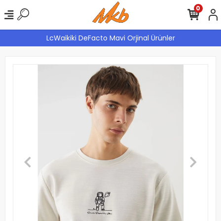
0
LcWaikiki DeFacto Mavi Orjinal Ürünler