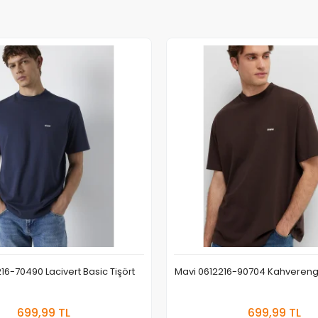
16-70490 Lacivert Basic Tişört
Mavi 0612216-90704 Kahverengi 
Sepete Ekle
Sepete
699,99 TL
699,99 TL