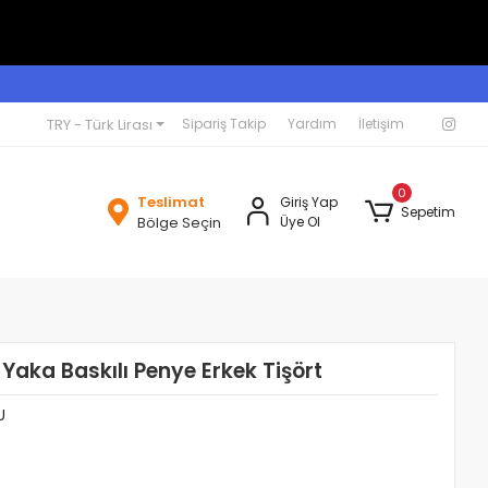
TRY - Türk Lirası
Sipariş Takip
Yardım
İletişim
0
Teslimat
Giriş Yap
Sepetim
Bölge Seçin
Üye Ol
 Yaka Baskılı Penye Erkek Tişört
U