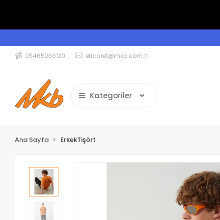
05465266130
eticaret@mkb.com.tr
Kategoriler
Ana Sayfa
ErkekTişört