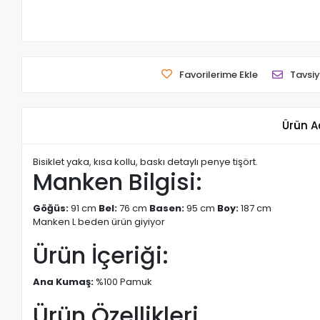
Favorilerime Ekle
Tavsiy
Ürün A
Bisiklet yaka, kısa kollu, baskı detaylı penye tişört.
Manken Bilgisi:
Göğüs:
91 cm
Bel:
76 cm
Basen:
95 cm
Boy:
187 cm
Manken L beden ürün giyiyor
Ürün İçeriği:
Ana Kumaş:
%100 Pamuk
Ürün Özellikleri