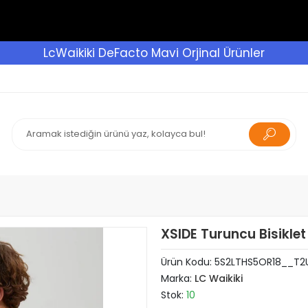
LcWaikiki DeFacto Mavi Orjinal Ürünler
XSIDE Turuncu Bisiklet
Ürün Kodu:
5S2LTHS5OR18__T2
Marka:
LC Waikiki
Stok:
10