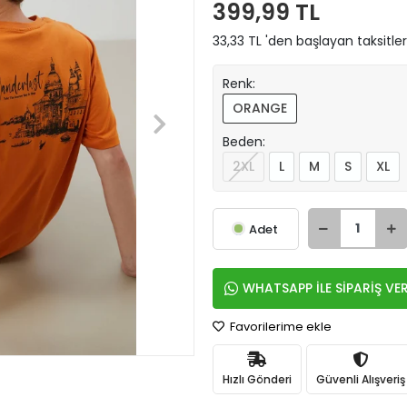
399,99 TL
33,33 TL 'den başlayan taksitler
Renk:
ORANGE
Beden:
2XL
L
M
S
XL
Adet
WHATSAPP İLE SİPARİŞ VE
Favorilerime ekle
Hızlı Gönderi
Güvenli Alışveriş