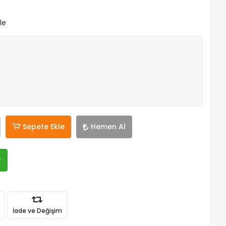
le
Sepete Ekle
Hemen Al
R
İade ve Değişim