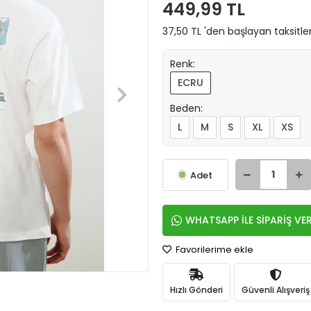
449,99 TL
37,50 TL 'den başlayan taksitle
Renk:
ECRU
Beden:
L
M
S
XL
XS
Adet
WHATSAPP İLE SİPARİŞ VE
Favorilerime ekle
Hızlı Gönderi
Güvenli Alışveriş