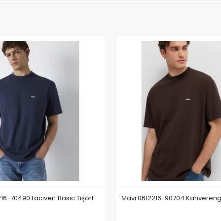
16-70490 Lacivert Basic Tişört
Mavi 0612216-90704 Kahverengi 
Sepete Ekle
Sepete