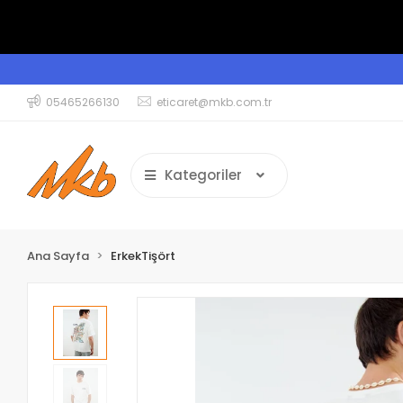
05465266130
eticaret@mkb.com.tr
Kategoriler
Ana Sayfa
ErkekTişört