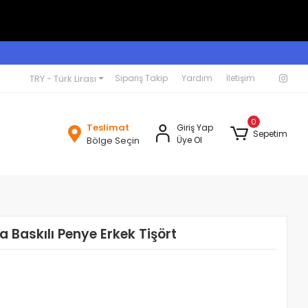
TRY - Türk Lirası
Sipariş Takip
Yardım
İletişim
0
Teslimat
Giriş Yap
Sepetim
Bölge Seçin
Üye Ol
a Baskılı Penye Erkek Tişört