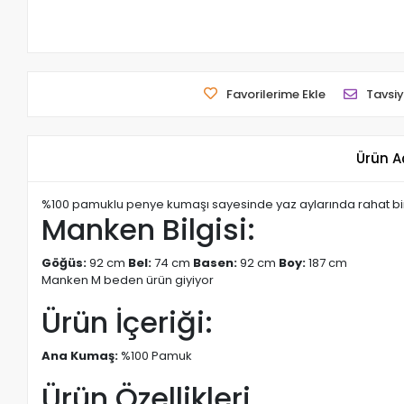
Favorilerime Ekle
Tavsiy
Ürün A
%100 pamuklu penye kumaşı sayesinde yaz aylarında rahat bir ku
Manken Bilgisi:
Göğüs:
92 cm
Bel:
74 cm
Basen:
92 cm
Boy:
187 cm
Manken M beden ürün giyiyor
Ürün İçeriği:
Ana Kumaş:
%100 Pamuk
Ürün Özellikleri