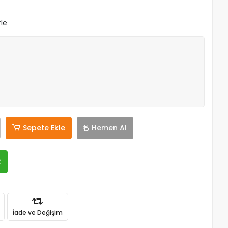
rle
Sepete Ekle
Hemen Al
R
İade ve Değişim