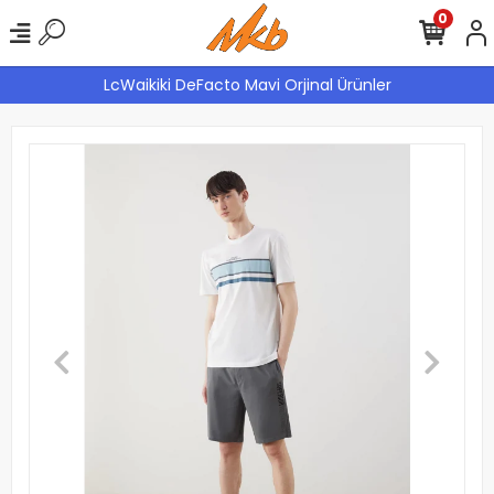
0
LcWaikiki DeFacto Mavi Orjinal Ürünler