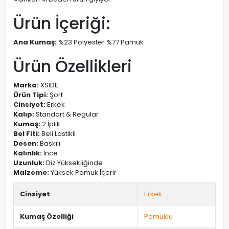
Ürün İçeriği:
Ana Kumaş:
%23 Polyester %77 Pamuk
Ürün Özellikleri
Marka:
XSIDE
Ürün Tipi:
Şort
Cinsiyet:
Erkek
Kalıp:
Standart & Regular
Kumaş:
2 İplik
Bel Fiti:
Beli Lastikli
Desen:
Baskılı
Kalınlık:
İnce
Uzunluk:
Diz Yüksekliğinde
Malzeme:
Yüksek Pamuk İçerir
Cinsiyet
Erkek
Kumaş Özelliği
Pamuklu